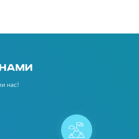
 нами
и нас!