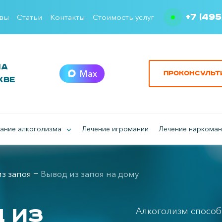
+7 (495
вы
Статьи
Контакты
Стоимость услуг
ма
Max
Проконсульт
кве
ание алкоголизма
Лечение игромании
Лечение наркоман
з запоя
Вывод из запоя на дому
 из
Алкоголизм способе