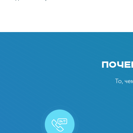
Поче
То, ч