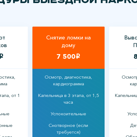
дуры выездной нарк
от
Снятие ломки на
Выво
ков
дому
П
7 500
i
i
остика,
Осмотр, диагностика,
Осмотр
мма
кардиограмма
ка
тапа, от 1
Капельница в 3 этапа, от 1,5
Капельница
часа
ьные
Успокоительные
Усп
онные
Снотворное (если
Де
требуется)
( если
Обез