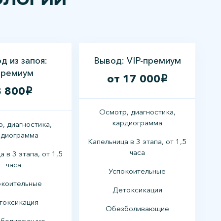
ологии
д из запоя:
Вывод: VIP-премиум
ремиум
от 17 000
i
8 800
i
Осмотр, диагностика,
кардиограмма
, диагностика,
рдиограмма
Капельница в 3 этапа, от 1,5
часа
 в 3 этапа, от 1,5
часа
Успокоительные
окоительные
Детоксикация
токсикация
Обезболивающие
боливающие