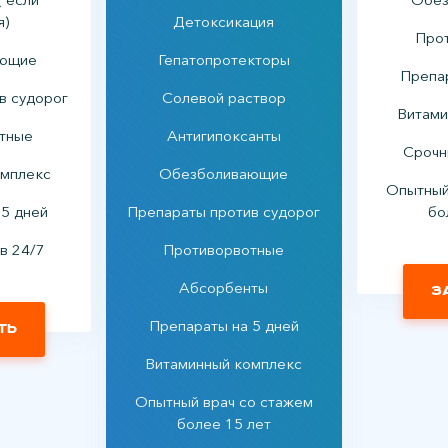
я)
Детоксикация
Про
ающие
Гепатопротекторы
Препар
в судорог
Солевой раствор
Витами
тные
Антигипоксанты
Срочн
омплекс
Обезболивающие
Опытный
 5 дней
Препараты против судорог
бо
в 24/7
Противорвотные
Абсорбенты
З
Препараты на 5 дней
ть
Витаминный комплекс
Опытный врач со стажем
более 15 лет