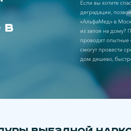
Если вы хотите спа
деградации, позвон
«АльфаМед» в Москв
 в
из запоя на дому? 
проводят опытные 
смогут провести ср
дом дешево, быстро,