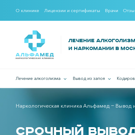
О клинике
Лицензии и сертификаты
Врачи
Отзы
Лечение алкоголиз
и наркомании в Мос
Лечение алкоголизма
Вывод из запоя
Кодиров
Наркологическая клиника Альфамед
Вывод и
Срочный вывод