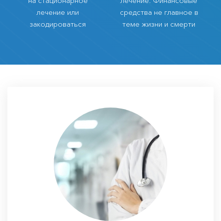
на стационарное
лечение. Финансовые
лечение или
средства не главное в
закодироваться
теме жизни и смерти