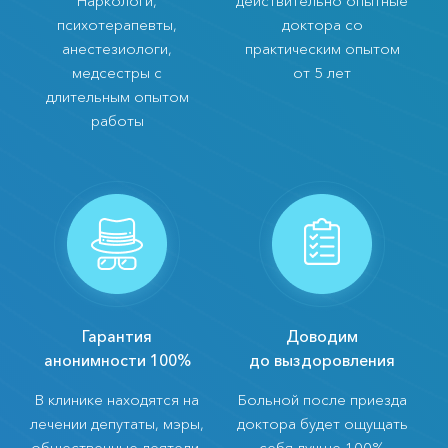
Наркологи,
действительно опытные
психотерапевты,
доктора со
анестезиологи,
практическим опытом
медсестры с
от 5 лет
длительным опытом
работы
Гарантия
Доводим
анонимности 100%
до выздоровления
В клинике находятся на
Больной после приезда
лечении депутаты, мэры,
доктора будет ощущать
общественные деятели.
себя лучше 100%