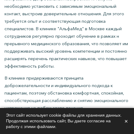
необходимо установить с зависимым эмоциональный
контакт, выстроив доверительные отношения. Для этого
требуется опыт и соответствующая подготовка
специалистов. В клинике "АльфаМед" в Москве каждый
сотрудников регулярно проходит обучение в рамках н
прерывного медицинского образования, что позволяет им
поддерживать высокий уровень компетенции и постоянно
расширять перечень практических навыков, что повышает
эффективность работы.
В клинике придерживаются принципа
доброжелательности и индивидуального подхода к
пациентам, поэтому обстановка комфортная, спокойная,
способствующая расслаблению и снятию эмоционального
напряжения на любом этапе лечения.
Этот сайт использует cookie файлы для хранения данных.
Весь спектр наркологических услуг
×
Продолжая использовать сайт, Вы даете согласие на
работу с этими файлами.
Ожидаемый положительный результат при лечении