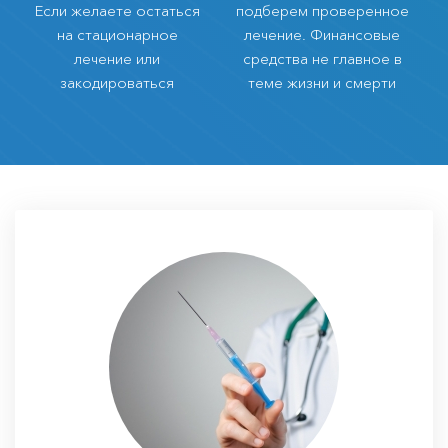
Если желаете остаться
подберем проверенное
на стационарное
лечение. Финансовые
лечение или
средства не главное в
закодироваться
теме жизни и смерти