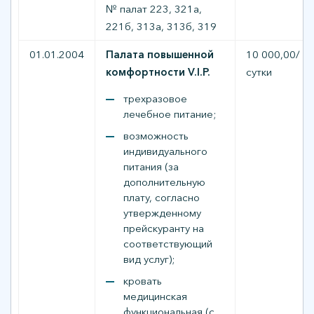
№ палат 223, 321а,
221б, 313а, 313б, 319
01.01.2004
Палата повышенной
10 000,00/
комфортности V.I.P.
сутки
трехразовое
лечебное питание;
возможность
индивидуального
питания (за
дополнительную
плату, согласно
утвержденному
прейскуранту на
соответствующий
вид услуг);
кровать
медицинская
функциональная (с