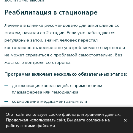
Реабилитация в стационаре
Лечение в клинике рекомендовано для алкоголиков со
стажем, начиная со 2 стадии. Если уже наблюдаются
регулярные запои, значит, человек перестал
контролировать количество употребляемого спиртного и
не может справиться с проблемой самостоятельно, без
жесткого контроля со стороны.
Программа включает несколько обязательных этапов:
детоксикация капельницей, с применением
плазмафереза или гемодиализа;
кодирование медикаментозным или
психотерапевтическим методом;
Этот сайт использует cookie файлы для хранения данных.
снятие абстинентного синдрома;
×
Продолжая использовать сайт, Вы даете согласие на
работу с этими файлами.
восстановление здоровья с применением
физиотерапевтических процедур, массажа,