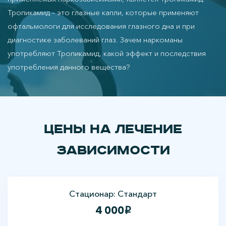
Тропикамид – это глазные капли, которые применяют
офтальмологи для исследования глазного дна и при
диагностике заболеваний глаз. Зачем наркоманы
употребляют Тропикамид, какой эффект и последствия
употребления данного вещества?
Цены на лечение
зависимости
Стационар: Стандарт
4 000
i